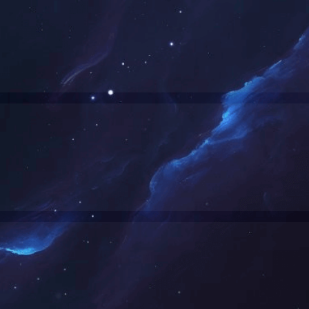
的行为，已经自动列入禁止名单
击，访问已被云网盾拦截
自觉维护网络安全
解封（请复制标识粘贴到工单）
民
|
爱体育官方网站
|
华体会在线平台
|
星空平台
|
开云官方端网站