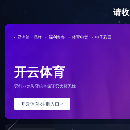
检测到疑
标识：
041051044044042046046044041
047040050042051
复制标识
当前时间：
2025-12-20 21:46:08