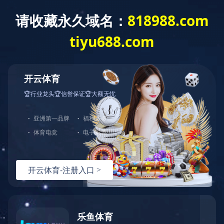
欢迎访问星空体育APP网站官网！
网站首页
关于我们
新闻动态