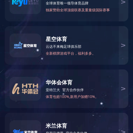
产品分类
产品中心
石油化工流程泵
酸泵
普通离心泵
BB1