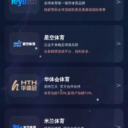
产品分类
“互联网+”代表一种新
石油化工流程泵
时间
酸泵
普通离心泵
中新网10月23日电 十一届
修订草案；审议全国人大常委会
会议议程还有：审议国务院关
准《中华人民共和国和泰王国关
与发展工作情况的报告，关于社
此外，会议还将审议全国人大
报告；审议吴邦国委员长访问伊
等。
上一篇：
媒体称日本副首相承认